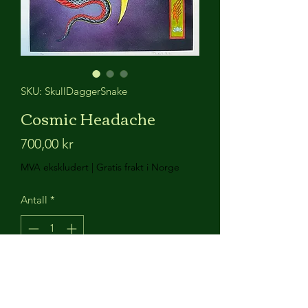
SKU: SkullDaggerSnake
Cosmic Headache
Pris
700,00 kr
MVA ekskludert
|
Gratis frakt i Norge
Antall
*
Legg til i handlekurv